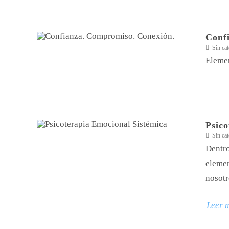
Conf
Sin cat
Elemen
Psico
Sin cat
Dentro
elemen
nosotr
Leer 