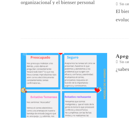
Sin cat
El bie
evoluc
Apego
Sin cat
¿sabes