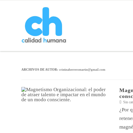
ARCHIVOS DE AUTOR:
cristinaherreromartin@gmail.com
Magne
consc
Sin cat
¿Por q
retene
magnét