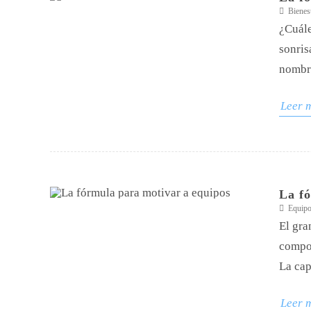
Bienes
¿Cuále
sonris
nombre
Leer 
La f
Equip
El gra
compon
La cap
Leer 