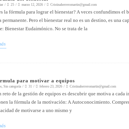
tar
25
marzo 12, 2026
Cristinaherreromartin@gmail.com
s la fórmula para lograr el bienestar? A veces confundimos el 
a permanente. Pero el bienestar real no es un destino, es una ca
: Bienestar Eudaimónico. No se trata de la
más
órmula para motivar a equipos
os
,
Sin categoría
31
febrero 23, 2026
Cristinaherreromartin@gmail.com
n reto de la gestión de equipos es descubrir que motiva a cada 
en la fórmula de la motivación: A Autoconocimiento. Comprend
acidad de motivarse a uno mismo y
más