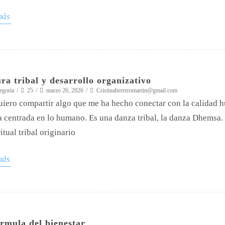
más
ra tribal y desarrollo organizativo
egoría
25
marzo 26, 2026
Cristinaherreromartin@gmail.com
iero compartir algo que me ha hecho conectar con la calidad h
ra centrada en lo humano. Es una danza tribal, la danza D
itual tribal originario
más
rmula del bienestar