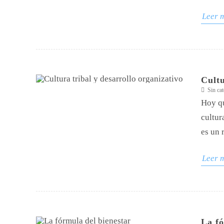
Leer 
Cultu
Sin cat
Hoy qu
cultu
es un r
Leer 
La fó