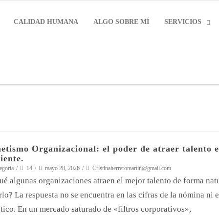
CALIDAD HUMANA
ALGO SOBRE MÍ
SERVICIOS
tismo Organizacional: el poder de atraer talento
iente.
egoría
14
mayo 28, 2026
Cristinaherreromartin@gmail.com
ué algunas organizaciones atraen el mejor talento de forma nat
rlo? La respuesta no se encuentra en las cifras de la nómina ni 
ico. En un mercado saturado de «filtros corporativos»,