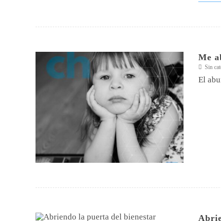
Me a
Sin cat
El abu
Abrie