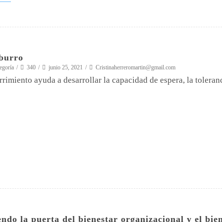
burro
egoría
340
junio 25, 2021
Cristinaherreromartin@gmail.com
rrimiento ayuda a desarrollar la capacidad de espera, la toleranc
ndo la puerta del bienestar organizacional y el bie