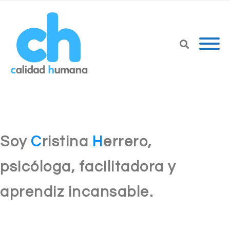
Soy
C
ristina
H
errero,
psicóloga, facilitadora y
aprendiz incansable.