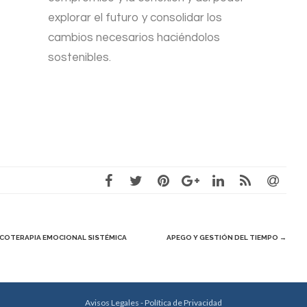
explorar el futuro y consolidar los
cambios necesarios haciéndolos
sostenibles.
egación
COTERAPIA EMOCIONAL SISTÉMICA
APEGO Y GESTIÓN DEL TIEMPO
→
radas
Avisos Legales - Política de Privacidad