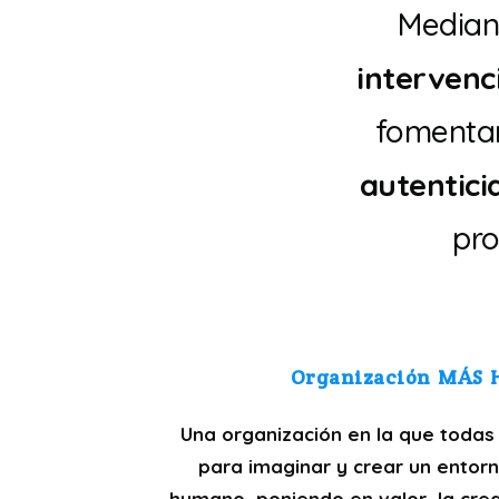
Median
intervenc
fomenta
autentic
pr
Organización MÁS
Una organización en la que todas
para imaginar y crear un entor
humano poniendo en valor la creat