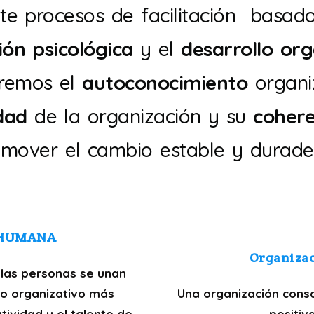
te procesos de facilitación basado
ión psicológica
y el
desarrollo or
remos el
autoconocimiento
organiz
idad
de la organización y su
coher
omover el cambio estable y durade
 HUMANA
Organiza
 las personas se unan
no organizativo más
Una organización cons
ividad y el talento de
positiv